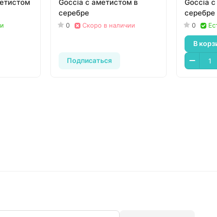
метистом
Goccia с аметистом в
Goccia с
серебре
серебре
ии
0
Скоро в наличии
0
Ес
В корз
Подписаться