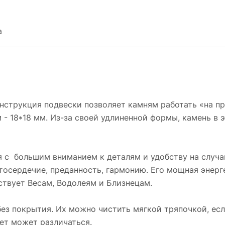
искренность, чистосердечие, преданность,
гармонию. Его мощная энергетика способна
дарить душе покой. Он является символом
а
стихии Воздуха и покровительствует Весам,
Водолеям и Близнецам.
Кулон и цепочка из серебра 925 пробы испо
без покрытия. Их можно чистить мягкой
тряпочкой, если серебро потемнеет. Так как 
нструкция подвески позволяет камням работать «на пр
украшении использованы натуральные камни
 - 18*18 мм. Из-за своей удлиненной формы, камень в э
цвет может различаться.
Кулон продается в красивой коробочке, и от
ая с большим вниманием к деталям и удобству на случа
подойдет как значимый подарок.
осердечие, преданность, гармонию. Его мощная энерге
ствует Весам, Водолеям и Близнецам.
ез покрытия. Их можно чистить мягкой тряпочкой, есл
ет может различаться.