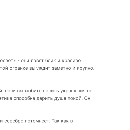
лнены
в
освет» - они ловят блик и красиво
 их
той огранке выглядит заметно и крупно.
лично
й, если вы любите носить украшения не
тика способна дарить душе покой. Он
и серебро потемнеет. Так как в