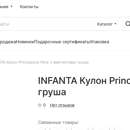
ания
Контакты
Каталог
продажа
Новинки
Подарочные сертификаты
Упаковка
TA Кулон Principessa Pere с аметистами груша
INFANTA Кулон Prin
груша
0
Нет отзывов
Связанные товары: