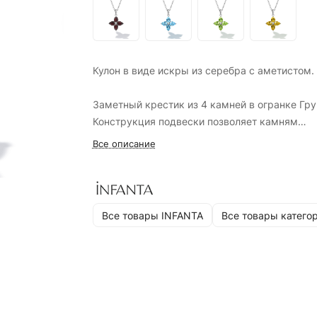
Кулон в виде искры из серебра с аметистом.
Заметный крестик из 4 камней в огранке Гру
Конструкция подвески позволяет камням
работать «на просвет» - они ловят блик и кра
Все описание
играют. Размер камней 7*5 мм, а подвески
целиком - 18*18 мм. Из-за своей удлиненной
формы, камень в этой огранке выглядит зам
и крупно. Длина цепочки, регулируется: 60-
Все товары INFANTA
Все товары катего
см.
Principessa – это романтичная коллекция,
сделанная с большим вниманием к деталям 
удобству на случай, если вы любите носить
украшения не снимая. Аметист олицетворя