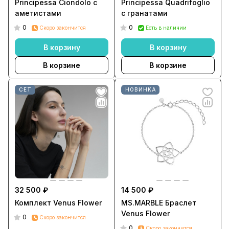
Principessa Ciondolo с
Principessa Quadrifoglio
аметистами
с гранатами
0
0
Скоро закончится
Есть в наличии
В корзину
В корзину
В корзине
В корзине
СЕТ
НОВИНКА
32 500 ₽
14 500 ₽
Комплект Venus Flower
MS.MARBLE Браслет
Venus Flower
0
Скоро закончится
0
Скоро закончится