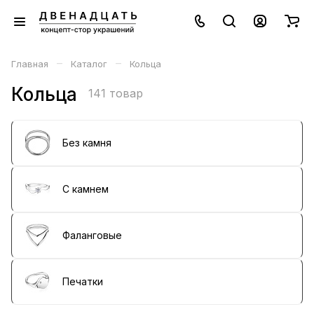
–
–
Главная
Каталог
Кольца
Кольца
141 товар
Без камня
С камнем
Фаланговые
Печатки