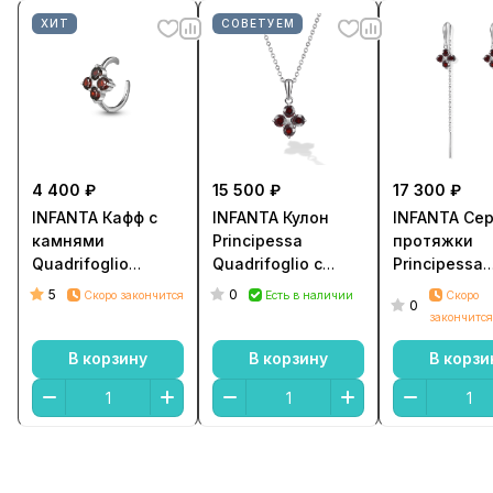
ХИТ
СОВЕТУЕМ
4 400 ₽
15 500 ₽
17 300 ₽
INFANTA Кафф с
INFANTA Кулон
INFANTA Сер
камнями
Principessa
протяжки
Quadrifoglio
Quadrifoglio с
Principessa
гранат в серебре
гранатами круг
Quadrifoglio
5
0
Скоро закончится
Есть в наличии
Скоро
0
гранатами в
закончится
серебре
В корзину
В корзину
В корзи