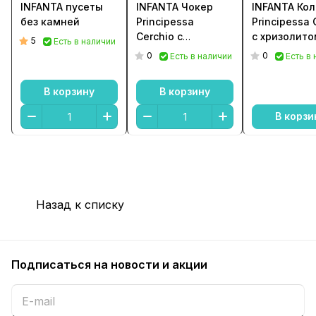
INFANTA пусеты
INFANTA Чокер
INFANTA Ко
без камней
Principessa
Principessa
Cerchio с
с хризолито
5
Есть в наличии
хризолитом в
0
0
Есть в наличии
Есть в
серебре
В корзину
В корзину
В корзи
Назад к списку
Подписаться
на новости и акции