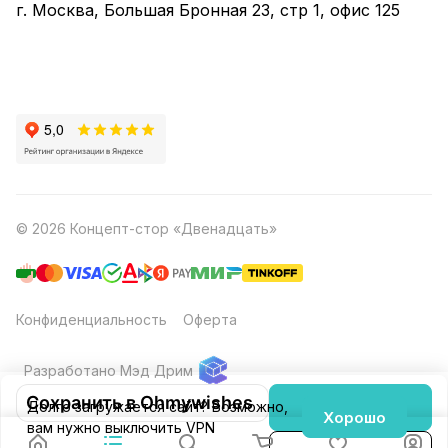
г. Москва, Большая Бронная 23, стр 1, офис 125
© 2026 Концепт-стор «Двенадцать»
Конфиденциальность
Оферта
Разработано Мэд Дрим
Сохранить в Ohmywishes
В корзину
Долго загружается сайт? Возможно,
Хорошо
вам нужно выключить VPN