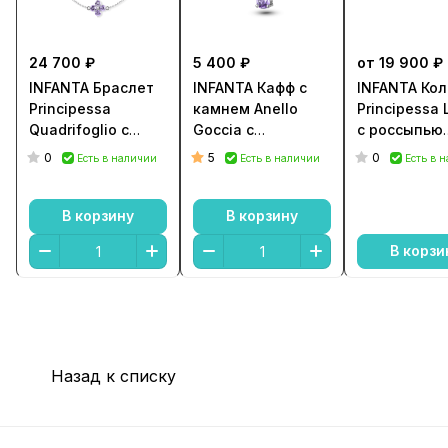
24 700 ₽
5 400 ₽
от 19 900 ₽
INFANTA Браслет
INFANTA Кафф с
INFANTA Ко
Principessa
камнем Anello
Principessa 
Quadrifoglio с
Goccia с
с россыпью
аметистами
аметистом в
аметистов
0
5
0
Есть в наличии
Есть в наличии
Есть в 
серебре
В корзину
В корзину
В корзи
Назад к списку