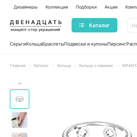
Дизайнеры
Коллекции
Подборки
Акции
Комп
Каталог
Серьги
Кольца
Браслеты
Подвески и кулоны
Пирсинг
Рас
–
–
–
–
Главная
Каталог
Кольца
Кольца с камнем
INFANT