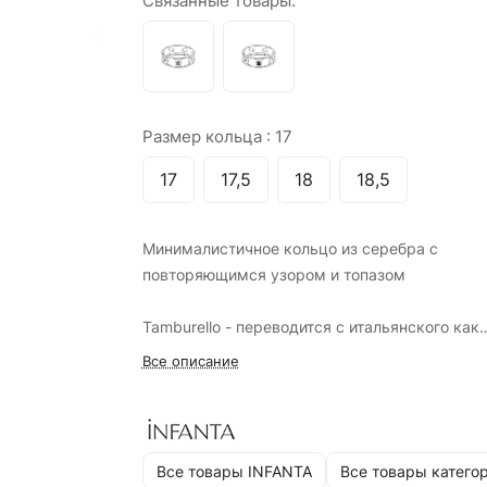
Связанные товары:
Размер кольца :
17
17
17,5
18
18,5
Минималистичное кольцо из серебра с
повторяющимся узором и топазом
Tamburello - переводится с итальянского как
«бубен», а колечко действительно отдаленно
Все описание
напоминает его форму. Оно элегантно смотр
на безымянном, среднем и указательном пал
И будет отлично сочетаться с другими плоск
кольцами..
Все товары INFANTA
Все товары катего