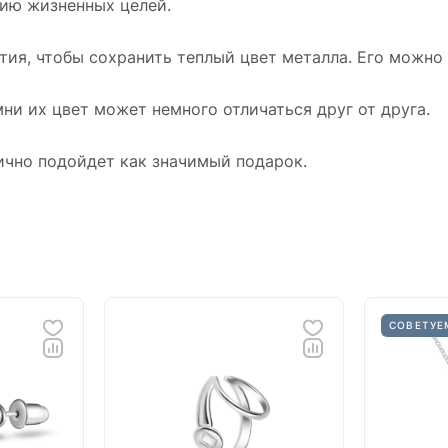
ию жизненных целей.
Украшение продается в красивой коробочке,
отлично подойдет как значимый подарок.
тия, чтобы сохранить теплый цвет металла. Его можно
ни их цвет может немного отличаться друг от друга.
ично подойдет как значимый подарок.
СОВЕТУЕ