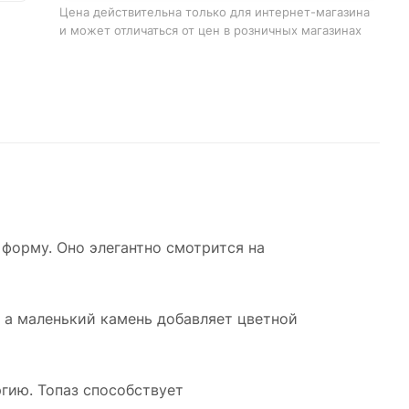
Цена действительна только для интернет-магазина
и может отличаться от цен в розничных магазинах
ным и
6 мм.
ости.
 форму. Оно элегантно смотрится на
лла.
 а маленький камень добавляет цветной
ые
г от
ргию. Топаз способствует