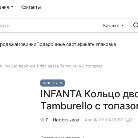
ания
Контакты
Каталог
продажа
Новинки
Подарочные сертификаты
Упаковка
A Кольцо двойное Principessa Tamburello с топазом
СОВЕТУЕМ
INFANTA Кольцо дво
Tamburello с топазо
0
Нет отзывов
Арт.
IR-R2-CR35-BT-S_17