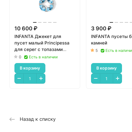
10 600 ₽
3 900 ₽
INFANTA Джекет для
INFANTA пусеты б
пусет малый Principessa
камней
для серег с топазами
5
Есть в налич
маркиз в серебре
0
Есть в наличии
В корзину
В корзину
Назад к списку