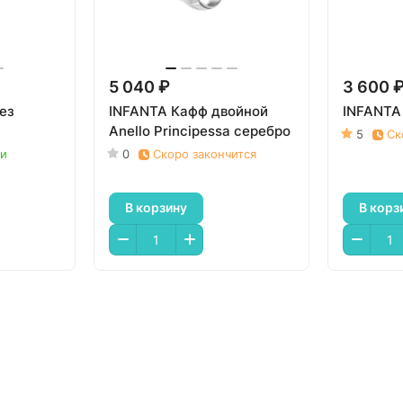
5 040 ₽
3 600 
ез
INFANTA Кафф двойной
INFANTA 
Anello Principessa серебро
5
Ск
ии
0
Скоро закончится
В корзину
В корз