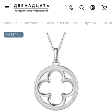
–
–
–
–
Главная
Каталог
Украшения на шею
Кулоны
INFA
СОВЕТУЕМ