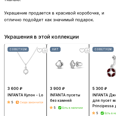
Украшение продается в красивой коробочке, и
отлично подойдет как значимый подарок.
Украшения в этой коллекции
СОВЕТУЕМ
ХИТ
СОВЕТУЕМ
3 600 ₽
3 900 ₽
5 300 ₽
INFANTA Кулон - Lo
INFANTA пусеты
INFANTA Дж
без камней
для пусет 
5
Скоро закончится
Principessa
5
Есть в наличии
серег с гра
5
Есть в 