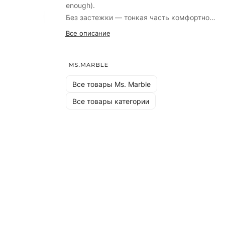
enough).
Без застежки — тонкая часть комфортно
продевается в мочку и надежно держится за
Все описание
счет сбалансированной формы.
Размер серьги 4.6 см
Все товары Ms. Marble
​Средний вес украшения 2,6 гр
Все товары категории
Серебро 925 пробы + позолота
Страна производства: Россия