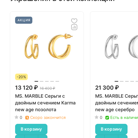
АКЦИЯ
-20%
13 120 ₽
21 300 ₽
16 400 ₽
MS. MARBLE Серьги с
MS. MARBLE Серьг
двойным сечением Karma
двойным сечение
new age позолота
new age серебро
0
Скоро закончится
0
Есть в налич
В корзину
В корзину