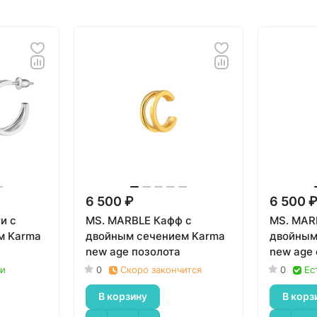
6 500 ₽
6 500 
и с
MS. MARBLE Кафф с
MS. MAR
м Karma
двойным сечением Karma
двойным
new age позолота
new age
ии
0
Скоро закончится
0
Ес
В корзину
В корз