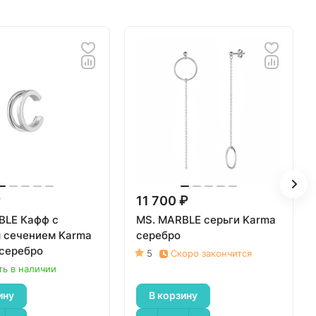
₽
11 700 ₽
BLE Кафф с
MS. MARBLE серьги Karma
 сечением Karma
серебро
 серебро
5
Скоро закончится
ть в наличии
ину
В корзину