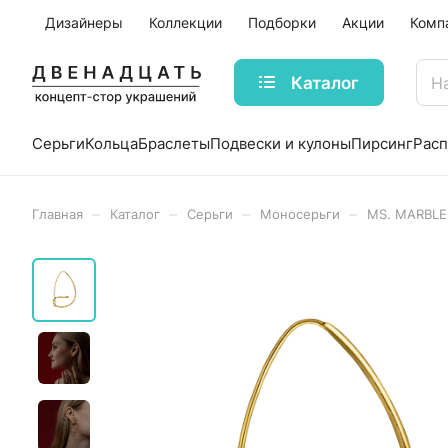
Дизайнеры
Коллекции
Подборки
Акции
Комп
Каталог
Серьги
Кольца
Браслеты
Подвески и кулоны
Пирсинг
Рас
–
–
–
–
Главная
Каталог
Серьги
Моносерьги
MS. MARBLE 