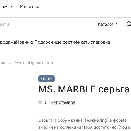
ания
Контакты
Каталог
продажа
Новинки
Подарочные сертификаты
Упаковка
серьга Awakening позолота
АКЦИЯ
MS. MARBLE серьга
0
Нет отзывов
Cерьга 'Пробуждение' (Awakening) в форме
змейки из коллекции ‘Тебя достаточно' (You a