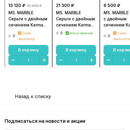
13 120 ₽
21 300 ₽
6 500 ₽
16 400 ₽
MS. MARBLE
MS. MARBLE
MS. MARBLE
Серьги с двойным
Серьги с двойным
с двойным
сечением Karma
сечением Karma
сечением K
new age позолота
new age серебро
new age по
0
Скоро
Есть в наличии
Скоро
0
0
закончится
закончится
В корзину
В корзину
В корзи
Назад к списку
Подписаться
на новости и акции