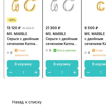
-20%
13 120 ₽
21 300 ₽
6 500 ₽
16 400 ₽
MS. MARBLE
MS. MARBLE
MS. MARBLE
Серьги с двойным
Серьги с двойным
с двойным
сечением Karma
сечением Karma
сечением K
new age позолота
new age серебро
new age по
0
Скоро
Есть в наличии
Скоро
0
0
закончится
закончится
В корзину
В корзину
В корзи
Назад к списку