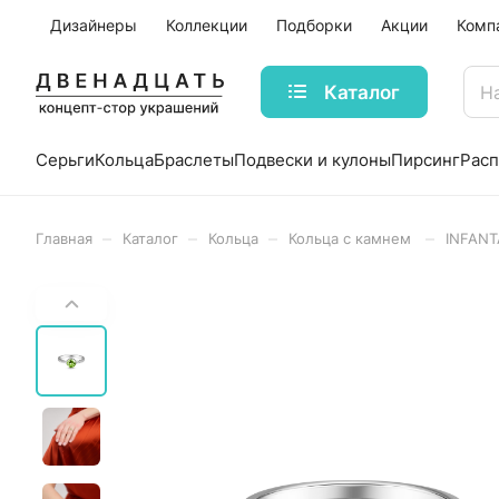
Дизайнеры
Коллекции
Подборки
Акции
Комп
Каталог
Серьги
Кольца
Браслеты
Подвески и кулоны
Пирсинг
Рас
–
–
–
–
Главная
Каталог
Кольца
Кольца с камнем
INFANT