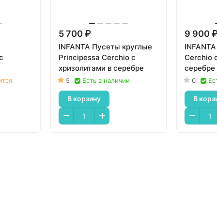
5 700 ₽
9 900 
INFANTA Пусеты круглые
INFANTA 
с
Principessa Cerchio с
Cerchio 
хризолитами в серебре
серебре
ится
5
Есть в наличии
0
Ес
В корзину
В корз