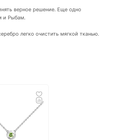
 и
инять верное решение. Еще одно
м и Рыбам.
серебро легко очистить мягкой тканью.