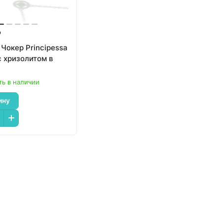
₽
Чокер Principessa
с хризолитом в
ть в наличии
ину