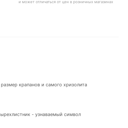
и может отличаться от цен в розничных магазинах
и
и
чу в
 размер крапанов и самого хризолита
. А
четырехлистник - узнаваемый символ