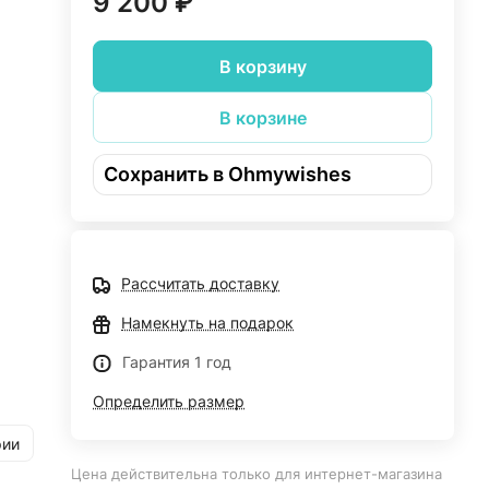
9 200 ₽
В корзину
В корзине
Сохранить в Ohmywishes
Рассчитать доставку
Намекнуть на подарок
ое
Гарантия 1 год
ение
Определить размер
а
ьцо
рии
Цена действительна только для интернет-магазина