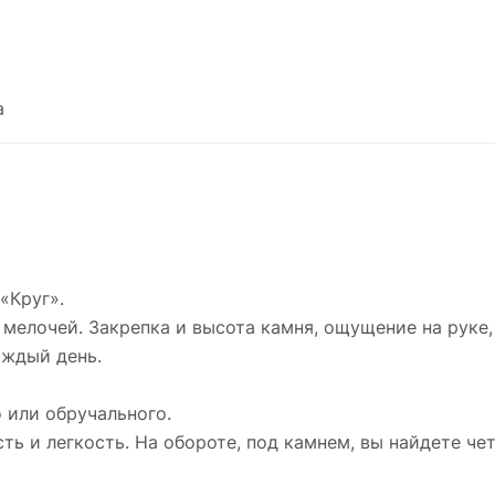
Мы предлагаем его в качестве акцентного
базового или обручального.
Коллекция Principessa - это итальянская
утонченность и легкость. На обороте, под
а
камнем, вы найдете четырехлистник -
узнаваемый символ марки.
Хризолит заботится о душевном равновесии 
повышает настроение. Оберегает от ошибок 
помогает принять верное решение. Еще одно
свойство камня - способность приносить уда
«Круг».
судебных делах. Он больше всего подходит
 мелочей. Закрепка и высота камня, ощущение на руке,
Девам, Весам и Рыбам.
аждый день.
Рекомендуется хранить колечко в мягком
 или обручального.
мешочке или шкатулке, вдали от влаги и света
ость и легкость. На обороте, под камнем, вы найдете 
потемневшее серебро легко очистить мягкой
тканью.