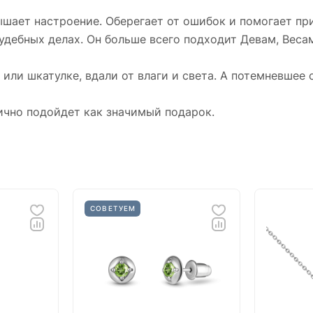
Украшение продается в красивой коробочке,
шает настроение. Оберегает от ошибок и помогает пр
отлично подойдет как значимый подарок.
судебных делах. Он больше всего подходит Девам, Веса
или шкатулке, вдали от влаги и света. А потемневшее 
ично подойдет как значимый подарок.
СОВЕТУЕМ