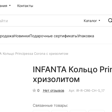
ания
Контакты
Каталог
продажа
Новинки
Подарочные сертификаты
Упаковка
A Кольцо Principessa Corona с хризолитом
INFANTA Кольцо Pri
хризолитом
0
Нет отзывов
Арт.
IR-R-CR6-CH-S_17
Связанные товары: