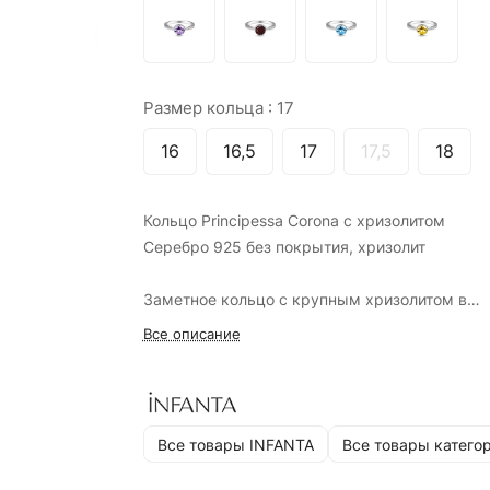
Размер кольца :
17
16
16,5
17
17,5
18
Кольцо Principessa Corona с хризолитом
Серебро 925 без покрытия, хризолит
Заметное кольцо с крупным хризолитом в
огранке «Круг».
Все описание
Это удобное и эстетичное кольцо, продуманн
до мелочей. Закрепка и высота камня, ощущ
на руке, размер крапанов и самого хризолит
(6*6 мм) - все сделано так, чтобы носить кол
Все товары INFANTA
Все товары катего
каждый день.