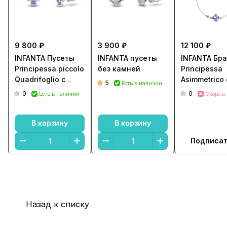
9 800 ₽
3 900 ₽
12 100 ₽
INFANTA Пусеты
INFANTA пусеты
INFANTA Бр
Principessa piccolo
без камней
Principessa
Quadrifoglio с
Asimmetrico 
5
Есть в наличии
аметистами в
аметистами
0
0
Есть в наличии
Скоро в
серебре
В корзину
В корзину
Подписа
Назад к списку