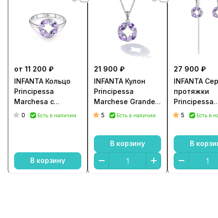
от 11 200 ₽
21 900 ₽
27 900 ₽
INFANTA Кольцо
INFANTA Кулон
INFANTA Сер
Principessa
Principessa
протяжки
Marchesa с
Marchese Grande с
Principessa
аметистами в
аметистами в
Marchese с
0
5
5
Есть в наличии
Есть в наличии
Есть в 
серебре
серебре
аметистами
серебре
В корзину
В корзи
В корзину