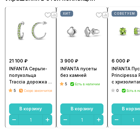
ХИТ
СОВЕТУЕМ
21 100 ₽
3 900 ₽
6 000 ₽
INFANTA Серьги-
INFANTA пусеты
INFANTA Пу
полукольца
без камней
Principessa 
Traccia дорожка с
с хризолита
5
Есть в наличии
хризолитами
серебре
5
0
Скоро закончится
Есть в 
В корзину
В корзину
В корзи