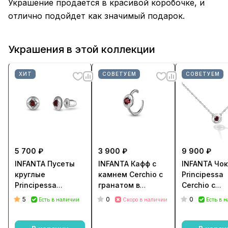
Украшение продается в красивой коробочке, и
отлично подойдет как значимый подарок.
Украшения в этой коллекции
ХИТ
СОВЕТУЕМ
СОВЕТУЕМ
5 700 ₽
3 900 ₽
9 900 ₽
INFANTA Пусеты
INFANTA Кафф с
INFANTA Чо
круглые
камнем Cerchio с
Principessa
Principessa
гранатом в
Cerchio с
Cerchio с
серебре
гранатом в
5
0
0
Есть в наличии
Скоро в наличии
Есть в 
гранатами в
серебре
серебре