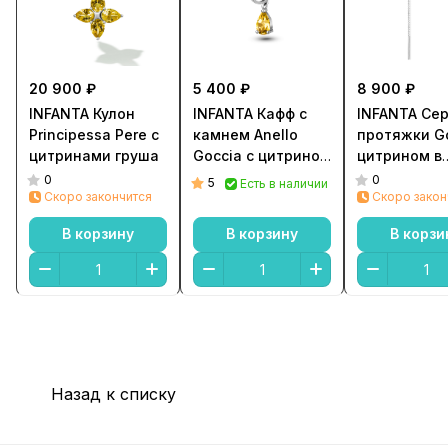
20 900 ₽
5 400 ₽
8 900 ₽
INFANTA Кулон
INFANTA Кафф с
INFANTA Сер
Principessa Pere с
камнем Anello
протяжки Go
цитринами груша
Goccia с цитрином
цитрином в
в серебре
серебре
0
0
5
Есть в наличии
Скоро закончится
Скоро закон
В корзину
В корзину
В корзи
Назад к списку