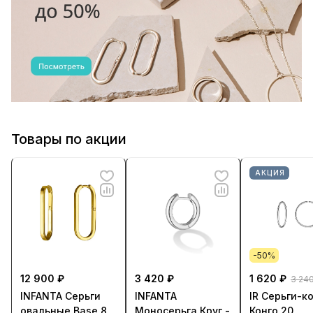
Товары по акции
АКЦИЯ
-50%
12 900 ₽
3 420 ₽
1 620 ₽
3 24
INFANTA Серьги
INFANTA
IR Серьги-к
овальные Base 8
Моносерьга Круг -
Конго 20