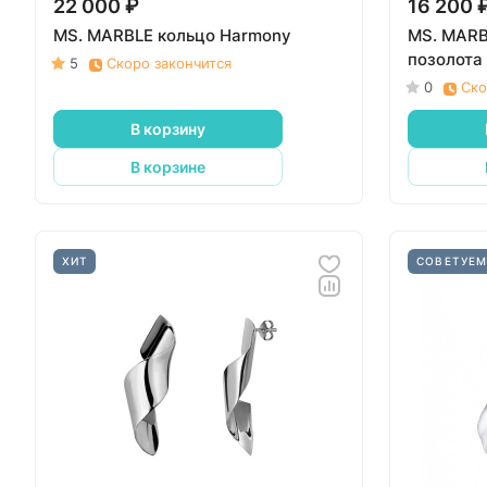
22 000 ₽
16 200 
MS. MARBLE кольцо Harmony
MS. MARBL
позолота
5
Скоро закончится
0
Ско
В корзину
В корзине
ХИТ
СОВЕТУЕ