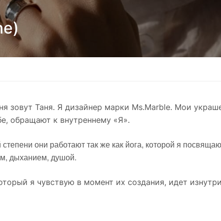
ne)
ня зовут Таня. Я дизайнер марки Ms.Marble. Мои укра
е, обращают к внутреннему «Я».
 степени они работают так же как йога, которой я посвящ
м, дыханием, душой.
оторый я чувствую в момент их создания, идет изнутри