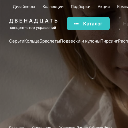
Дизайнеры
Коллекции
Подборки
Акции
Комп
Каталог
Серьги
Кольца
Браслеты
Подвески и кулоны
Пирсинг
Рас
–
–
Главная
Коллекции
Женская Линия (Woman line)