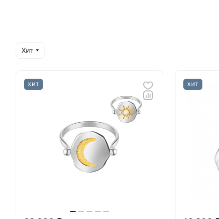
Хит
ХИТ
ХИТ