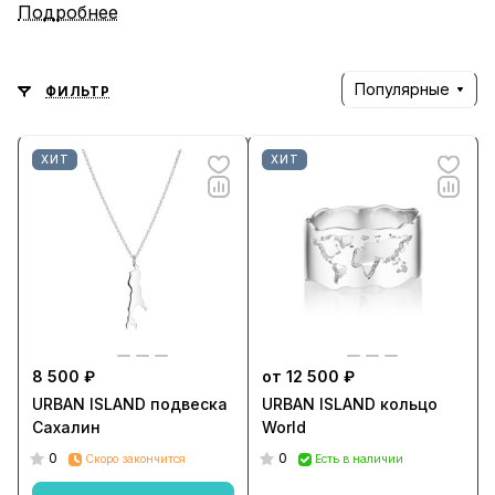
помнить, что оно существует и всегда ждёт
Подробнее
вашего возвращения.
Популярные
ФИЛЬТР
ХИТ
ХИТ
8 500 ₽
от 12 500 ₽
URBAN ISLAND подвеска
URBAN ISLAND кольцо
Сахалин
World
0
0
Скоро закончится
Есть в наличии