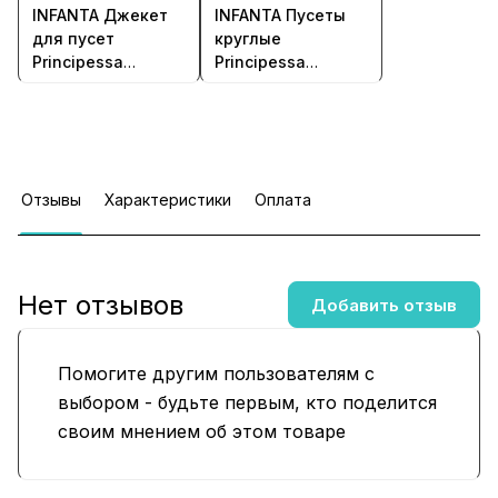
INFANTA Джекет
INFANTA Пусеты
для пусет
круглые
Principessa
Principessa
Quadrifoglio e pera
Cerchio с
с аметистами в
аметистами в
серебре
серебре
Отзывы
Характеристики
Оплата
Нет отзывов
Добавить отзыв
Помогите другим пользователям с
выбором - будьте первым, кто поделится
своим мнением об этом товаре