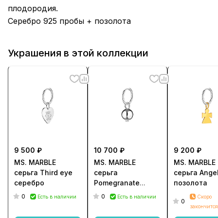
плодородия.
Серебро 925 пробы + позолота
Украшения в этой коллекции
9 500 ₽
10 700 ₽
9 200 ₽
MS. MARBLE
MS. MARBLE
MS. MARBLE
серьга Third eye
серьга
серьга Ange
серебро
Pomegranate
позолота
серебро
0
0
Есть в наличии
Есть в наличии
Скоро
0
закончится