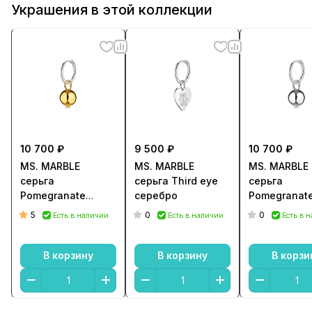
Украшения в этой коллекции
10 700 ₽
9 500 ₽
10 700 ₽
MS. MARBLE
MS. MARBLE
MS. MARBLE
серьга
серьга Third eye
серьга
Pomegranate
серебро
Pomegranat
позолота
серебро
5
0
0
Есть в наличии
Есть в наличии
Есть в 
В корзину
В корзину
В корзи