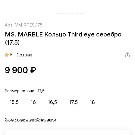
Арт.
MM-RTES_175
MS. MARBLE Кольцо Third eye серебро
(17,5)
5
1 отзыв
9 900 ₽
Размер кольца :
17,5
15,5
16
16,5
17,5
18
Характеристики
Описание