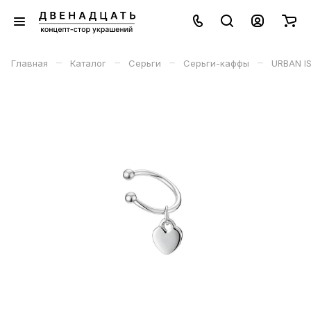
–
–
–
–
Главная
Каталог
Серьги
Серьги-каффы
URBAN I