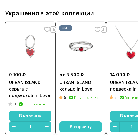
Украшения в этой коллекции
ХИТ
9 100 ₽
от 8 500 ₽
14 000 ₽
URBAN ISLAND
URBAN ISLAND
URBAN ISLA
cерьга с
кольцо In Love
подвеска In
подвеской In Love
5
5
Есть в наличии
Есть в 
0
Есть в наличии
В корзину
В корзи
В корзину