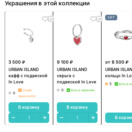
Украшения в этой коллекции
ХИТ
3 500 ₽
9 100 ₽
от 8 500 ₽
URBAN ISLAND
URBAN ISLAND
URBAN ISLA
кафф c подвеской
cерьга с
кольцо In L
In Love
подвеской In Love
5
Есть в 
0
Скоро
Есть в наличии
0
закончится
В корзину
В корзину
В корзи