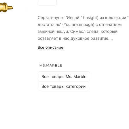
Серьга-пусет 'Инсайт' (Insight) из коллекции 
достаточно' (You are enough) с отпечатком
змеиной чешуи. Символ следа, который
оставляет в нас духовное развитие.
Все описание
Цена указана за пару.
Серебро 925 пробы + позолота
Страна производства: Россия
Все товары Ms. Marble
Все товары категории