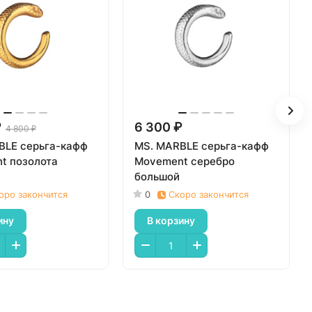
₽
6 300 ₽
4 800 ₽
BLE серьга-кафф
MS. MARBLE серьга-кафф
t позолота
Movement серебро
большой
оро закончится
0
Скоро закончится
ину
В корзину