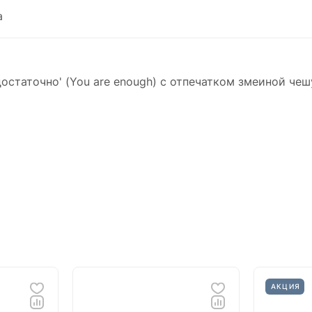
а
я достаточно' (You are enough) с отпечатком змеиной че
АКЦИЯ