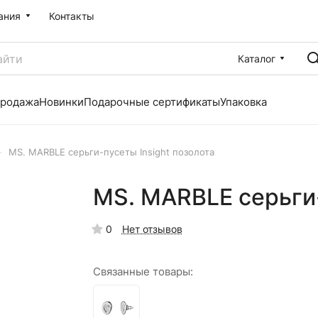
ания
Контакты
Каталог
продажа
Новинки
Подарочные сертификаты
Упаковка
–
MS. MARBLE серьги-пусеты Insight позолота
MS. MARBLE серьги-
0
Нет отзывов
Связанные товары: