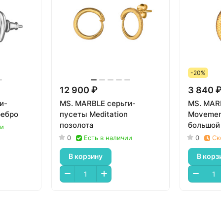
-20%
12 900 ₽
3 840 
и-
MS. MARBLE серьги-
MS. MAR
ребро
пусеты Meditation
Movemen
позолота
большой
ии
0
Есть в наличии
0
Ск
В корзину
В корз