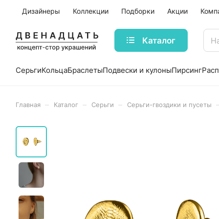
Дизайнеры
Коллекции
Подборки
Акции
Комп
Каталог
Серьги
Кольца
Браслеты
Подвески и кулоны
Пирсинг
Рас
–
–
–
Главная
Каталог
Серьги
Серьги-гвоздики и пусеты