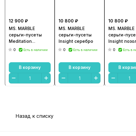
12 900 ₽
10 800 ₽
10 800 ₽
MS. MARBLE
MS. MARBLE
MS. MARBLE
серьги-пусеты
серьги-пусеты
серьги-пус
Meditation
Insight серебро
Insight позо
серебро
0
0
0
Есть в наличии
Есть в наличии
Есть в 
В корзину
В корзину
В корзи
Назад к списку