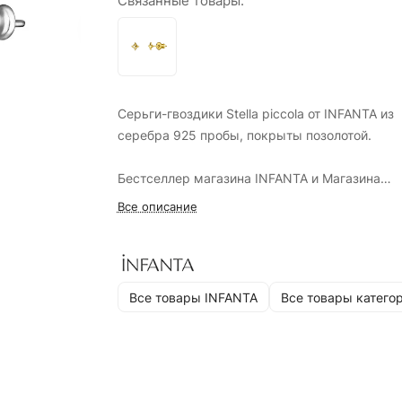
Связанные товары:
Серьги-гвоздики Stella piccola от INFANTA из
серебра 925 пробы, покрыты позолотой.
Бестселлер магазина INFANTA и Магазина
украшений ""Двенадцать"" по сережкам для
Все описание
вторых и третьих проколов. Идеально садятс
подмигивают как крошечные звездочки или
искорки - сердце замирает.
Все товары INFANTA
Все товары катего
Особенная приятность - тонкий укороченный
штырек, 0,8 мм, который не будет упираться
шею, даже во время сна.
Надежные заглушки из серебра, с силиконо