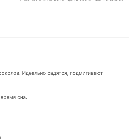
роколов. Идеально садятся, подмигивают
 время сна.
м