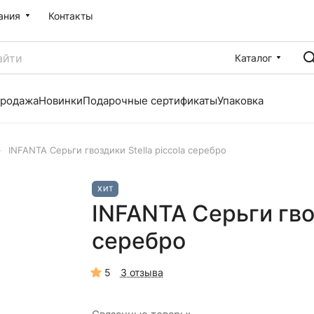
ания
Контакты
Каталог
продажа
Новинки
Подарочные сертификаты
Упаковка
–
INFANTA Серьги гвоздики Stella piccola серебро
ХИТ
INFANTA Серьги гвоз
серебро
5
3 отзыва