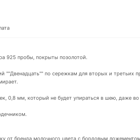
сердечником.
Позолота лимонная - глаз радуется.
*Украшение будет упаковано в фирменную
лата
коробочку от бренда молочного цвета с
бордовым ложементом
бра 925 пробы, покрыты позолотой.
й ""Двенадцать"" по сережкам для вторых и третьих п
мирает.
, 0,8 мм, который не будет упираться в шею, даже во
рдечником.
ку от бренда молочного цвета с бордовым ложементо