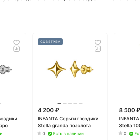
СОВЕТУЕМ
4 200 ₽
8 500 
воздики
INFANTA Серьги гвоздики
INFANTA
ебро
Stella granda позолота
Stella 1
ии
0
Есть в наличии
0
Ес