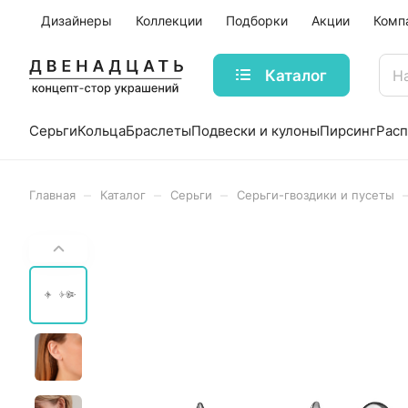
Дизайнеры
Коллекции
Подборки
Акции
Комп
Каталог
Серьги
Кольца
Браслеты
Подвески и кулоны
Пирсинг
Рас
–
–
–
Главная
Каталог
Серьги
Серьги-гвоздики и пусеты