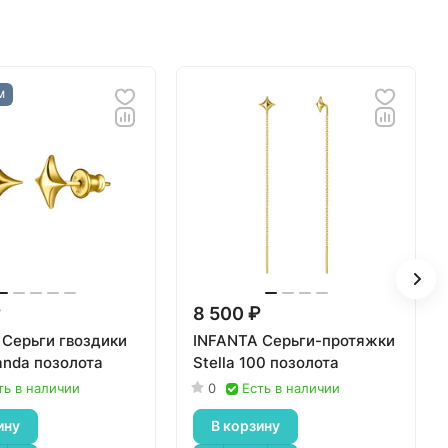
М
₽
8 500 ₽
 Серьги гвоздики
INFANTA Серьги-протяжки
randa позолота
Stella 100 позолота
ть в наличии
0
Есть в наличии
ину
В корзину