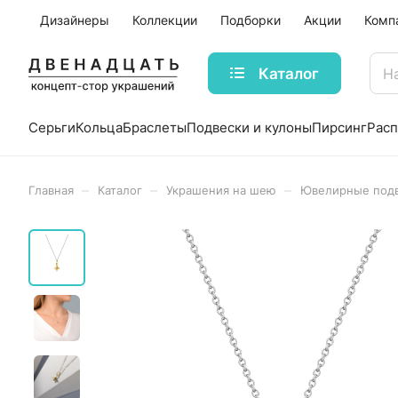
Дизайнеры
Коллекции
Подборки
Акции
Комп
Каталог
Серьги
Кольца
Браслеты
Подвески и кулоны
Пирсинг
Рас
–
–
–
Главная
Каталог
Украшения на шею
Ювелирные под