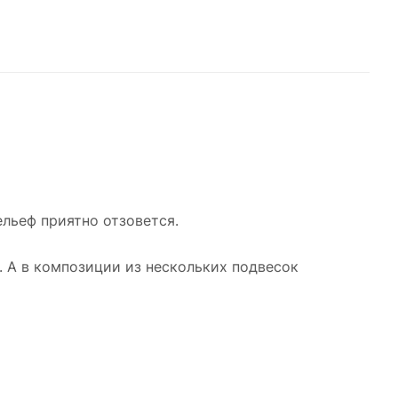
ой
т
ельеф приятно отзовется.
. А в композиции из нескольких подвесок