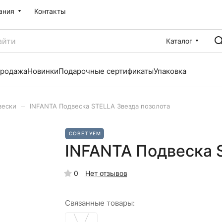
ания
Контакты
Каталог
продажа
Новинки
Подарочные сертификаты
Упаковка
–
вески
INFANTA Подвеска STELLA Звезда позолота
СОВЕТУЕМ
INFANTA Подвеска 
0
Нет отзывов
Связанные товары: