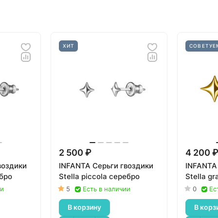
ХИТ
СОВЕТУЕ
2 500 ₽
4 200 
воздики
INFANTA Серьги гвоздики
INFANTA
ебро
Stella piccola серебро
Stella g
ии
5
Есть в наличии
0
Ес
В корзину
В корз