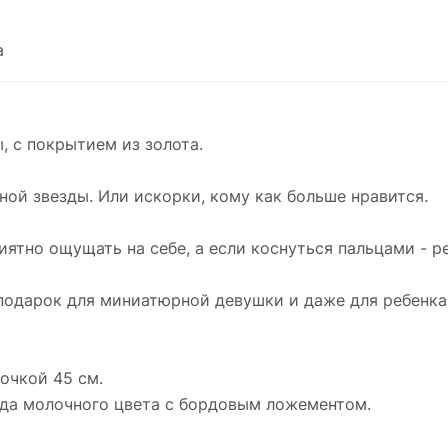
Подвеска продается в комплекте с серебрян
цепочкой 45 см.
а
И будет упакована в фирменную коробочку о
бренда молочного цвета с бордовым
ложементом.
, с покрытием из золота.
ой звезды. Или искорки, кому как больше нравится.
ятно ощущать на себе, а если коснуться пальцами - р
подарок для миниатюрной девушки и даже для ребенка
очкой 45 см.
нда молочного цвета с бордовым ложементом.