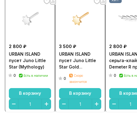
2 800 ₽
3 500 ₽
2 800 ₽
URBAN ISLAND
URBAN ISLAND
URBAN ISLA
пусет Juno Little
пусет Juno Little
серьга-кла
Star (Mythology)
Star Gold
Demeter R п
(Mythology)
(Mythology)
0
0
Есть в наличии
Скоро
Есть в 
0
закончится
В корзину
В корзину
В корзи