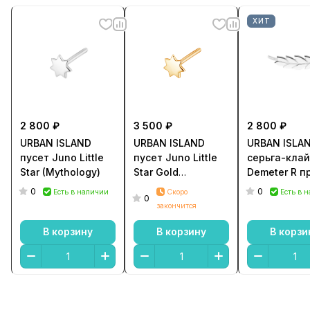
ХИТ
2 800 ₽
3 500 ₽
2 800 ₽
URBAN ISLAND
URBAN ISLAND
URBAN ISLA
пусет Juno Little
пусет Juno Little
серьга-кла
Star (Mythology)
Star Gold
Demeter R п
(Mythology)
(Mythology)
0
0
Есть в наличии
Скоро
Есть в 
0
закончится
В корзину
В корзину
В корзи