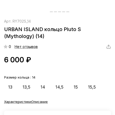
Арт.
RY702S_14
URBAN ISLAND кольцо Pluto S
(Mythology) (14)
0
Нет отзывов
6 000 ₽
Размер кольца :
14
13
13,5
14
14,5
15
15,5
Характеристики
Описание