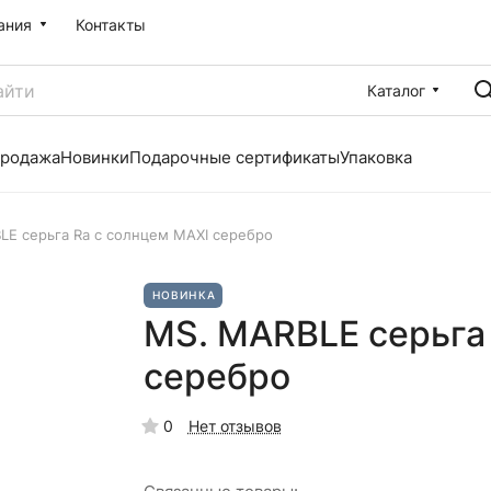
ания
Контакты
Каталог
продажа
Новинки
Подарочные сертификаты
Упаковка
LE серьга Ra с солнцем MAXI серебро
НОВИНКА
MS. MARBLE серьга
серебро
0
Нет отзывов