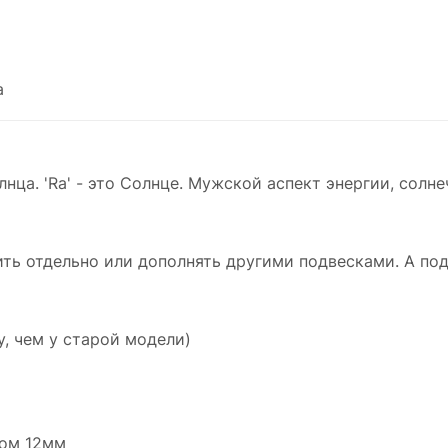
Внешний диаметр колечка 14 мм
Размер подвески вместе с соединительным
колечком 12мм
а
Серебро 925 пробы
Страна производства: Россия
нца. 'Ra' - это Солнце. Мужской аспект энергии, солн
ить отдельно или дополнять другими подвесками. А по
, чем у старой модели)
ком 12мм