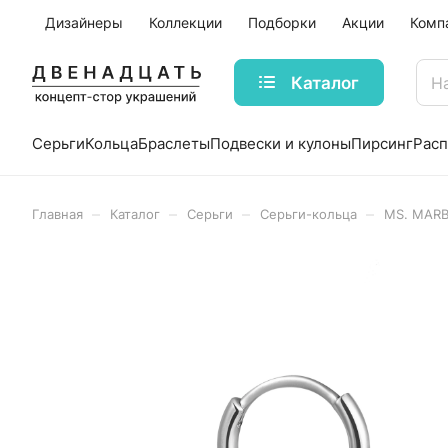
Дизайнеры
Коллекции
Подборки
Акции
Комп
Каталог
Серьги
Кольца
Браслеты
Подвески и кулоны
Пирсинг
Рас
–
–
–
–
Главная
Каталог
Серьги
Серьги-кольца
MS. MARB