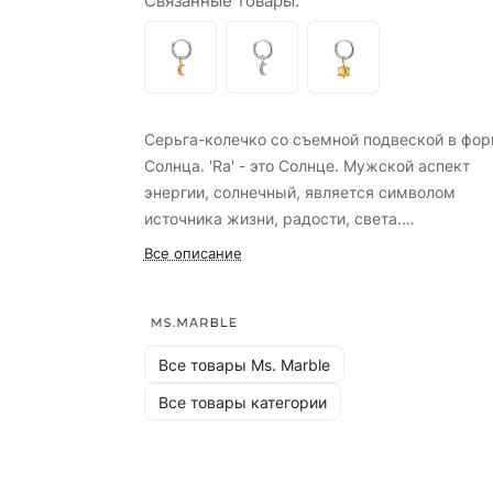
Связанные товары:
Серьга-колечко со съемной подвеской в фо
Солнца. 'Ra' - это Солнце. Мужской аспект
энергии, солнечный, является символом
источника жизни, радости, света.
Все описание
Это - украшение-конструктор. Колечко можн
носить отдельно или дополнять другими
подвесками. А подвеску-солнце можно
дополнить цепочкой или шнурком, носить на 
Все товары Ms. Marble
Все товары категории
НОВАЯ МОДЕЛЬ (колечко и луна больше по
размеру, чем у старой модели)
Внутренний диаметр колечка 10 мм