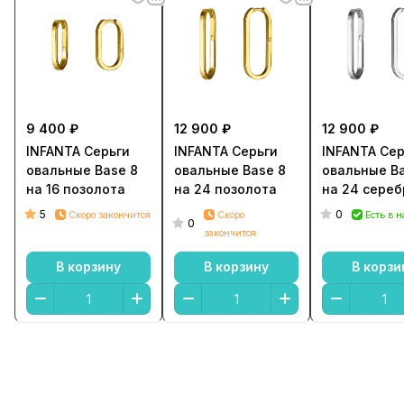
9 400 ₽
12 900 ₽
12 900 ₽
INFANTA Серьги
INFANTA Серьги
INFANTA Сер
овальные Base 8
овальные Base 8
овальные Ba
на 16 позолота
на 24 позолота
на 24 сереб
5
0
Скоро закончится
Скоро
Есть в 
0
закончится
В корзину
В корзину
В корзи