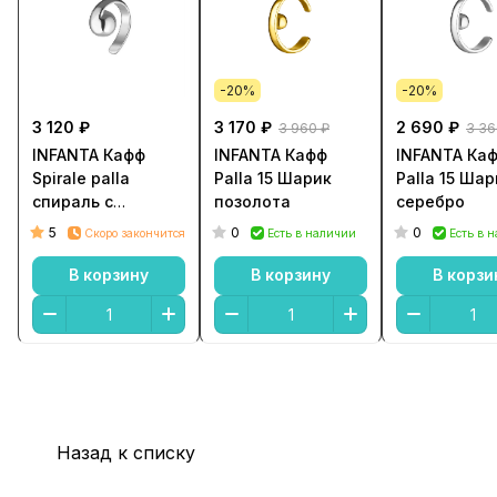
-20%
-20%
3 120 ₽
3 170 ₽
2 690 ₽
3 960 ₽
3 36
INFANTA Кафф
INFANTA Кафф
INFANTA Ка
Spirale palla
Palla 15 Шарик
Palla 15 Шар
спираль с
позолота
серебро
шариком серебро
5
0
0
Скоро закончится
Есть в наличии
Есть в 
В корзину
В корзину
В корзи
Назад к списку