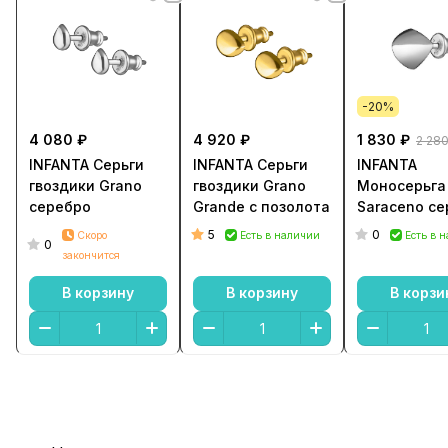
-20%
4 080 ₽
4 920 ₽
1 830 ₽
2 280
INFANTA Серьги
INFANTA Серьги
INFANTA
гвоздики Grano
гвоздики Grano
Моносерьга
серебро
Grande с позолота
Saraceno с
5
0
Скоро
Есть в наличии
Есть в 
0
закончится
В корзину
В корзину
В корзи