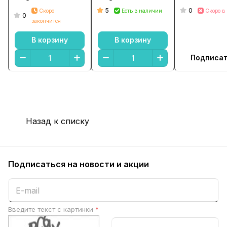
5
0
Скоро
Есть в наличии
Скоро в
0
закончится
В корзину
В корзину
Подписа
Назад к списку
Подписаться
на новости и акции
Введите текст с картинки
*