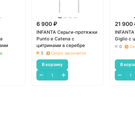
6 900 ₽
21 900
INFANTA Серьги-протяжки
INFANTA 
ia
Punto e Catena с
Giglio с
нами
цитринами в серебре
0
Ск
ии
5
Скоро закончится
В корзину
В корз