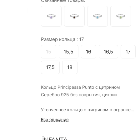
Связанные товары:
Размер кольца :
17
15
15,5
16
16,5
17
17,5
18
Кольцо Principessa Punto с цитрином
Серебро 925 без покрытия, цитрин
Утонченное кольцо с цитрином в огранке
«Принцесса».
Все описание
Дизайн украшения отражает концепцию марк
это очень удобное и эстетичное кольцо,
продуманное до мелочей. Закрепка и