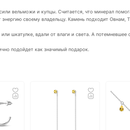
потемневшее серебро легко очистить мягкой
тканью.
или вельможи и купцы. Считается, что минерал помога
 энергию своему владельцу. Камень подходит Овнам, Т
Украшение продается в красивой коробочке,
отлично подойдет как значимый подарок.
или шкатулке, вдали от влаги и света. А потемневшее 
ично подойдет как значимый подарок.