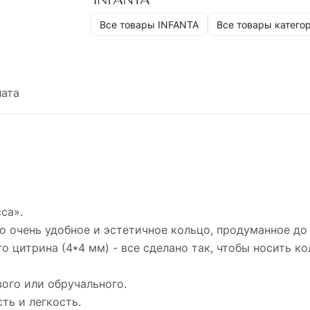
расположение камня, ощущение на руке, ра
Все товары INFANTA
Все товары катего
крапанов и самого цитрина (4*4 мм) - все
сделано так, чтобы носить кольцо каждый де
Мы предлагаем его в качестве очень нежног
ата
базового или обручального.
Коллекция Principessa - это итальянская
утонченность и легкость.
Цитрин покровительствует деловым людям. 
носили вельможи и купцы. Считается, что
минерал помогает развивать свое дело. А ещ
са».
цитрин называют солнечным камнем — как
о очень удобное и эстетичное кольцо, продуманное до
солнце, он дает энергию своему владельцу.
о цитрина (4*4 мм) - все сделано так, чтобы носить к
Камень подходит Овнам, Тельцам и Львам.
Рекомендуется хранить колечко в мягком
вого или обручального.
мешочке или шкатулке, вдали от влаги и света
сть и легкость.