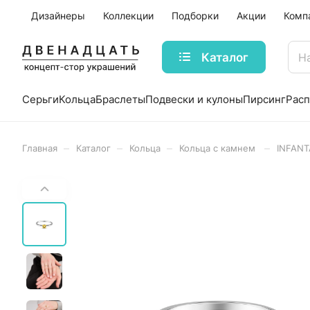
Дизайнеры
Коллекции
Подборки
Акции
Комп
Каталог
Серьги
Кольца
Браслеты
Подвески и кулоны
Пирсинг
Рас
–
–
–
–
Главная
Каталог
Кольца
Кольца с камнем
INFANT