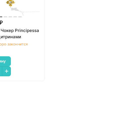
 ₽
Чокер Principessa
 цитринами
оро закончится
ину