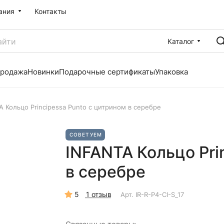
ания
Контакты
Каталог
продажа
Новинки
Подарочные сертификаты
Упаковка
A Кольцо Principessa Punto с цитрином в серебре
СОВЕТУЕМ
INFANTA Кольцо Pri
в серебре
5
1 отзыв
Арт.
IR-R-P4-CI-S_17