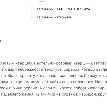
равновесие. К тому же, считается, что он
Все товары EKATERINA TOLSTAYA
обладает магическими свойствами, оберегая
семейное счастье, а незамужним женщинам
Все товары категории
помогает найти свою половинку. Идеально
смотрится в паре с битым кольцом S и серьг
Атоллы в розовой позолоте в классической и
мини версии. А если вы хотите собрать
а
ювелирный комплект, обратите внимание на
подвесы на серьги с розовым кварцем. Вес: ~ 4-
4,5 г Диаметр камня: 12 мм Форма огранки:
розовым кварцем. Пастельно-розовый кварц — цветовой
кабошон, круг Ручная работа
лагодаря небрежности текстуры серебра, кольцо выгля
 любовь, красоту и душевное равновесие. К тому же, 
ужним женщинам помогает найти свою половинку. Идеал
ской и мини версии. А если вы хотите собрать ювелирн
5 г Диаметр камня: 12 мм Форма огранки: кабошон, круг