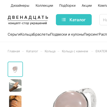
Дизайнеры
Коллекции
Подборки
Акции
Комп
Каталог
Серьги
Кольца
Браслеты
Подвески и кулоны
Пирсинг
Рас
–
–
–
–
Главная
Каталог
Кольца
Кольца с камнем
EKATER