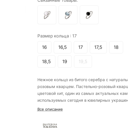
Связанные товары:
Размер кольца :
17
16
16,5
17
17,5
18
18,5
19
19,5
Нежное кольцо из битого серебра с натурал
розовым кварцем. Пастельно-розовый квар
цветовой хит, один из самых актуальных кам
используемых сегодня в ювелирных украшен
Благодаря небрежности текстуры серебра,
Все описание
кольцо выглядит современным, легко уходя 
привычной классики. Розовый кварц
символизирует любовь, красоту и душевное