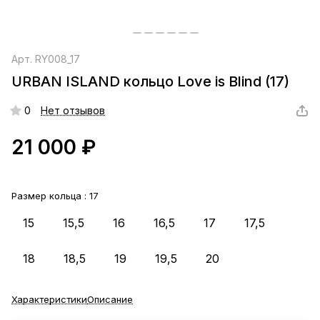
Арт.
RY008_17
URBAN ISLAND кольцо Love is Blind (17)
0
Нет отзывов
21 000 ₽
Размер кольца :
17
15
15,5
16
16,5
17
17,5
18
18,5
19
19,5
20
Характеристики
Описание