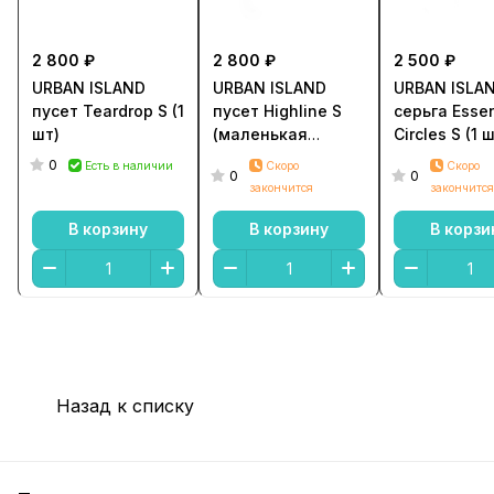
2 800 ₽
2 800 ₽
2 500 ₽
URBAN ISLAND
URBAN ISLAND
URBAN ISLA
пусет Teardrop S (1
пусет Highline S
серьга Essen
шт)
(маленькая
Circles S (1 
палочка,1 шт)
0
Есть в наличии
Скоро
Скоро
0
0
закончится
закончится
В корзину
В корзину
В корзи
Назад к списку