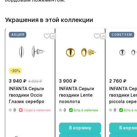
Украшения в этой коллекции
АКЦИЯ
СОВЕТУЕМ
-20%
3 940 ₽
3 900 ₽
2 760 ₽
4 920 ₽
INFANTA Серьги
INFANTA Серьги
INFANTA Сер
гвоздики Occio
гвоздики Lente
гвоздики Le
Глазик серебро
позолота
piccola сер
0
0
0
Скоро в наличии
Есть в наличии
Есть в 
В корзину
В корзи