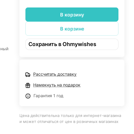
В корзину
В корзине
Сохранить в Ohmywishes
чный
у,
Рассчитать доставку
ая
 из
Намекнуть на подарок
Гарантия 1 год
оней
 а
лось
Цена действительна только для интернет-магазина
ь. В
и может отличаться от цен в розничных магазинах