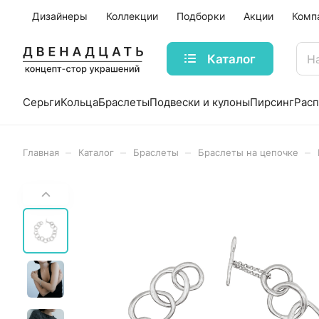
Дизайнеры
Коллекции
Подборки
Акции
Комп
Каталог
Серьги
Кольца
Браслеты
Подвески и кулоны
Пирсинг
Рас
–
–
–
–
Главная
Каталог
Браслеты
Браслеты на цепочке