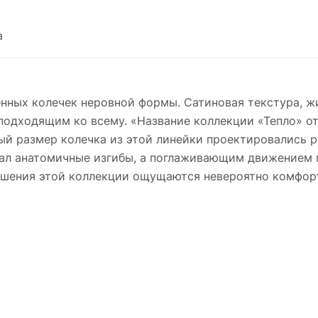
ощущаются невероятно комфортно, к ним так
тянет прикоснуться». Длина: от 18 до 22,5 см Вес:
а
~ 24 г Ручная работа
енных колечек неровной формы. Сатиновая текстура, ж
одходящим ко всему. «Название коллекции «Тепло» отс
ый размер колечка из этой линейки проектировались р
тал анатомичные изгибы, а поглаживающим движением 
ашения этой коллекции ощущаются невероятно комфортн