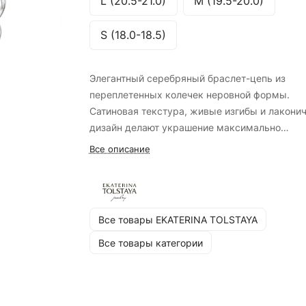
L (20.5-21.0)
M (19.5-20.0)
S (18.0-18.5)
Элегантный серебряный браслет-цепь из
переплетенных колечек неровной формы.
Сатиновая текстура, живые изгибы и лакони
дизайн делают украшение максимально
универсальным и подходящим ко всему.
Все описание
«Название коллекции «Тепло» отсылает к том
как создавался образ этих украшений: кажд
модель и каждый отдельный размер колечка
этой линейки проектировались руками по
Все товары EKATERINA TOLSTAYA
мягкому воску. Под воздействием тепла лад
воск таял и приобретал анатомичные изгибы,
Все товары категории
поглаживающим движением пальцев получи
создать такую гладкую сатиновую поверхност
результате украшения этой коллекции