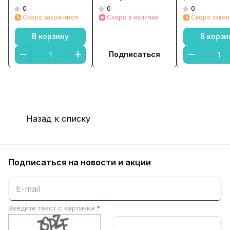
красной нитке
бежевой нитке
на нитке се
0
0
0
серебро
Скоро закончится
серебро
Скоро в наличии
Скоро закон
В корзину
В корзи
Подписаться
Назад к списку
Подписаться
на новости и акции
Введите текст с картинки
*